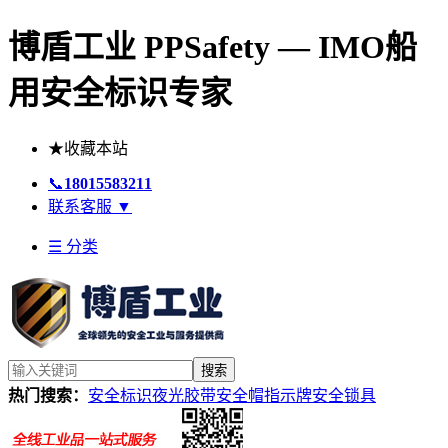
博盾工业 PPSafety — IMO船
用安全标识专家
★
收藏本站
📞
18015583211
联系客服
▼
☰ 分类
搜索
热门搜索：
安全标识
夜光胶带
安全帽
指示牌
安全锁具