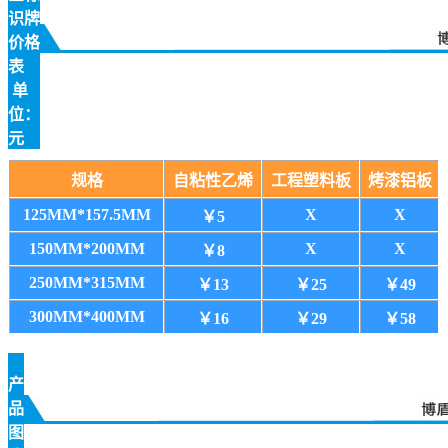
识牌
价格
表
单
位：
元
规格
自粘性乙烯
工程塑料板
烤漆铝板
125MM*157.5MM
X
X
￥5
150MM*200MM
X
X
￥8
250MM*315MM
￥13
￥25
￥49
300MM*400MM
￥16
￥29
￥58
产
品
图