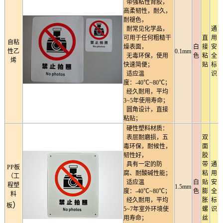
带强粘性背胶，
高柔韧性，耐久，
耐褪色，
耐常见化学品，
通
可用于任何粗糙干
直
用
自粘
燥表面，
白
接
安
性乙
0.1mm
无毒环保，使用
色
粘
全
烯
快速简便；
贴
标
适应温
识
度：-40℃~80℃；
经久耐用，平均
3~5年使用寿命；
圆角设计，直接
粘贴；
硬性塑料材质：
表层耐磨损，五
双
毒环保，耐候性，
面
韧性好，
胶
具有一定的防
带
通
PP板
腐、耐酸碱性能；
粘
用
（工
适应温
白
贴
安
程塑
1.5mm
度：-40℃~80℃；
色
膨
全
料
经久耐用，平均
胀
标
）
板
5~7年室外环境使
螺
识
用寿命；
丝