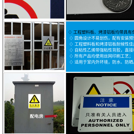
♢
工程塑料板、烤漆铝板均带具有
♢ 圆角设计不易划伤，配有安装预
♢ 工程塑料板和烤漆铝板耐候性佳户
♢ 自粘性乙烯带强粘性背胶，直接
♢ 所有产品均使用丝网印刷工艺；
♢ 适用于室内外环境，防水、防晒