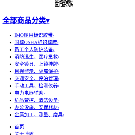
全部商品分类
▾
IMO船用标识胶带
›
国标OSHA标识标牌
›
员工个人防护装备
›
消防逃生、医疗急救
›
安全锁具、上锁挂牌
›
目视警示、隔离保护
›
交通安全、停泊管理
›
手动工具、检测仪器
›
电力电器辅助
›
危品管控、清洁设备
›
办公设施、安保器材
›
金属加工、测量、磨具
›
首页
关于博盾