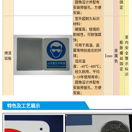
圆角设计并配有
固
安装预留孔，方便
定
安装；
室外超耐久标识
材料：
硬度高，极强的
耐候性，可耐强腐
室
蚀；
膨
内
可用于高温、盐
胀
安
雾等特别恶劣的环
金
烤漆
螺
全
1
境；
mm
属
铝板
丝
警
适应温
色
固
示
度：-40℃~400℃；
定
标
经久耐用，平均
识
5~10年使用寿命；
圆角设计并配有
安装预留孔，方便
安装；
特色及工艺展示