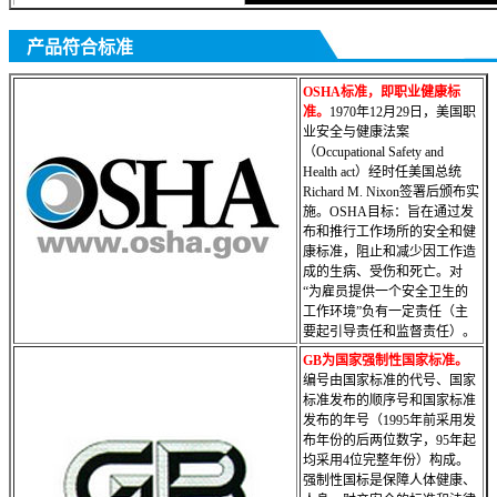
产品符合标准
OSHA标准，即职业健康标
准。
1970年12月29日，美国职
业安全与健康法案
（Occupational Safety and
Health act）经时任美国总统
Richard M. Nixon签署后颁布实
施。OSHA目标：旨在通过发
布和推行工作场所的安全和健
康标准，阻止和减少因工作造
成的生病、受伤和死亡。对
“为雇员提供一个安全卫生的
工作环境”负有一定责任（主
要起引导责任
和监督责任）。
GB为国家强制性国家标准。
编号由国家标准的代号、国家
标准发布的顺序号和国家标准
发布的年号（1995年前采用发
布年份的后两位数字，95年起
均采用4位完整年份）构成。
强制性国标是保障人体健康、