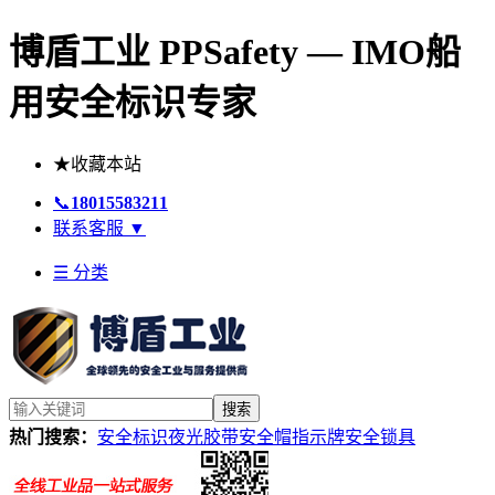
博盾工业 PPSafety — IMO船
用安全标识专家
★
收藏本站
📞
18015583211
联系客服
▼
☰ 分类
搜索
热门搜索：
安全标识
夜光胶带
安全帽
指示牌
安全锁具