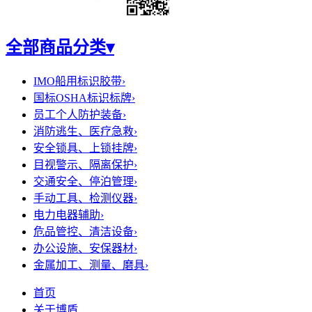
全部商品分类
▾
IMO船用标识胶带
›
国标OSHA标识标牌
›
员工个人防护装备
›
消防逃生、医疗急救
›
安全锁具、上锁挂牌
›
目视警示、隔离保护
›
交通安全、停泊管理
›
手动工具、检测仪器
›
电力电器辅助
›
危品管控、清洁设备
›
办公设施、安保器材
›
金属加工、测量、磨具
›
首页
关于博盾