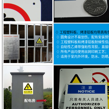
♢
工程塑料板、烤漆铝板均带具有
♢ 圆角设计不易划伤，配有安装预
♢ 工程塑料板和烤漆铝板耐候性佳户
♢ 自粘性乙烯带强粘性背胶，直接
♢ 所有产品均使用丝网印刷工艺；
♢ 适用于室内外环境，防水、防晒