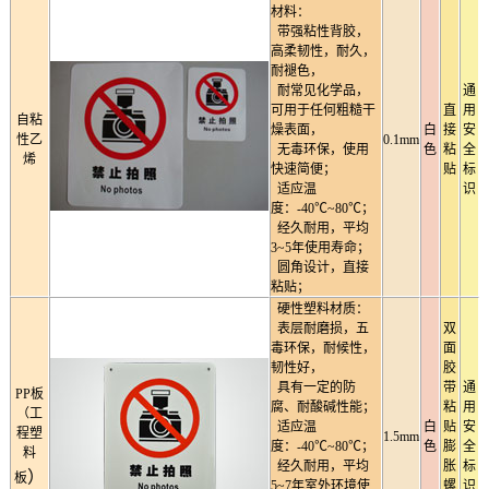
材料：
带强粘性背胶，
高柔韧性，耐久，
耐褪色，
耐常见化学品，
通
可用于任何粗糙干
直
用
自粘
燥表面，
白
接
安
性乙
0.1mm
无毒环保，使用
色
粘
全
烯
快速简便；
贴
标
适应温
识
度：-40℃~80℃；
经久耐用，平均
3~5年使用寿命；
圆角设计，直接
粘贴；
硬性塑料材质：
表层耐磨损，五
双
毒环保，耐候性，
面
韧性好，
胶
具有一定的防
带
通
PP板
腐、耐酸碱性能；
粘
用
（工
适应温
白
贴
安
程塑
1.5mm
度：-40℃~80℃；
色
膨
全
料
经久耐用，平均
胀
标
）
板
5~7年室外环境使
螺
识