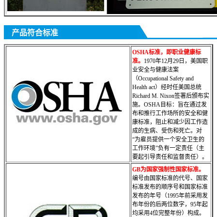
产品符合标准
OSHA标准，即职业健康标
准。
1970年12月29日，美国职
业安全与健康法案
（Occupational Safety and
Health act）经时任美国总统
Richard M. Nixon签署后颁布实
施。OSHA目标：旨在通过发
布和推行工作场所的安全和健
康标准，阻止和减少因工作造
成的生病、受伤和死亡。对
“为雇员提供一个安全卫生的
工作环境”负有一定责任（主
要起引导责任
和监督责任）。
GB为国家强制性国家标准。
编号由国家标准的代号、国家
标准发布的顺序号和国家标准
发布的年号（1995年前采用发
布年份的后两位数字，95年起
均采用4位完整年份）构成。