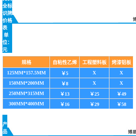
全标
识牌
价格
表
单
位：
元
规格
自粘性乙烯
工程塑料板
烤漆铝板
125MM*157.5MM
X
X
￥5
150MM*200MM
X
X
￥8
250MM*315MM
￥13
￥25
￥49
300MM*400MM
￥16
￥29
￥58
产
品