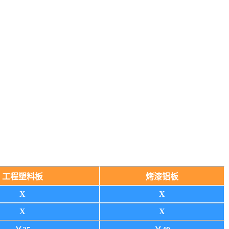
工程塑料板
烤漆铝板
X
X
X
X