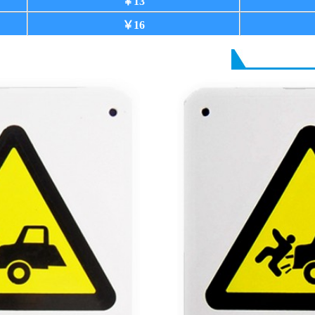
￥13
￥16