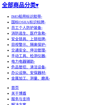
全部商品分类
▾
IMO船用标识胶带
›
国标OSHA标识标牌
›
员工个人防护装备
›
消防逃生、医疗急救
›
安全锁具、上锁挂牌
›
目视警示、隔离保护
›
交通安全、停泊管理
›
手动工具、检测仪器
›
电力电器辅助
›
危品管控、清洁设备
›
办公设施、安保器材
›
金属加工、测量、磨具
›
首页
关于博盾
服务与支持
解决方案