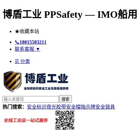
博盾工业 PPSafety — IM
★
收藏本站
📞
18015583211
联系客服
▼
☰ 分类
搜索
热门搜索：
安全标识
夜光胶带
安全帽
指示牌
安全锁具