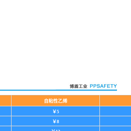
自粘性乙烯
￥5
￥8