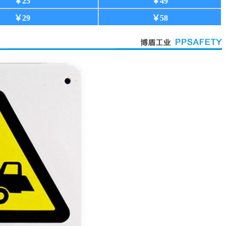
￥25
￥49
￥29
￥58