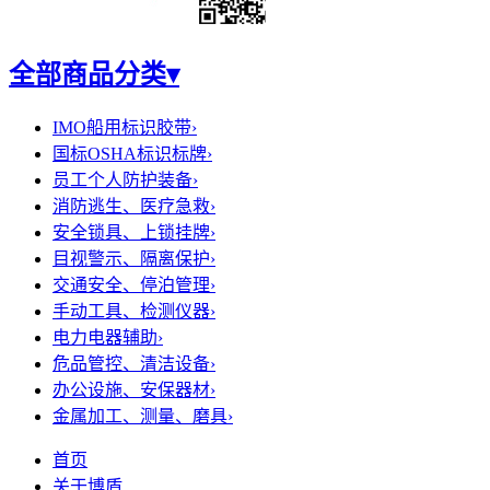
全部商品分类
▾
IMO船用标识胶带
›
国标OSHA标识标牌
›
员工个人防护装备
›
消防逃生、医疗急救
›
安全锁具、上锁挂牌
›
目视警示、隔离保护
›
交通安全、停泊管理
›
手动工具、检测仪器
›
电力电器辅助
›
危品管控、清洁设备
›
办公设施、安保器材
›
金属加工、测量、磨具
›
首页
关于博盾