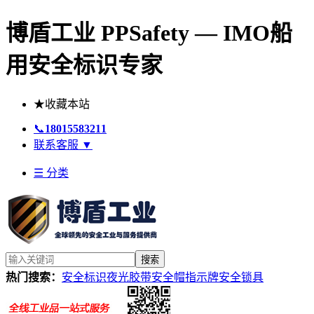
博盾工业 PPSafety — IMO船
用安全标识专家
★
收藏本站
📞
18015583211
联系客服
▼
☰ 分类
搜索
热门搜索：
安全标识
夜光胶带
安全帽
指示牌
安全锁具