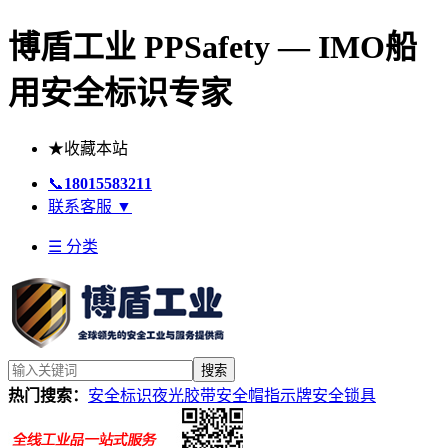
博盾工业 PPSafety — IMO船
用安全标识专家
★
收藏本站
📞
18015583211
联系客服
▼
☰ 分类
搜索
热门搜索：
安全标识
夜光胶带
安全帽
指示牌
安全锁具