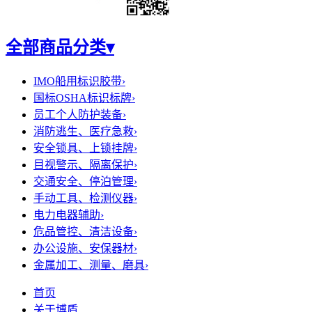
全部商品分类
▾
IMO船用标识胶带
›
国标OSHA标识标牌
›
员工个人防护装备
›
消防逃生、医疗急救
›
安全锁具、上锁挂牌
›
目视警示、隔离保护
›
交通安全、停泊管理
›
手动工具、检测仪器
›
电力电器辅助
›
危品管控、清洁设备
›
办公设施、安保器材
›
金属加工、测量、磨具
›
首页
关于博盾