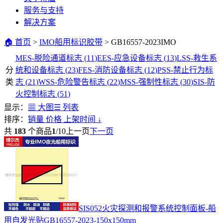
服务与支持
解决方案
🏠 首页
>
IMO船用标识胶带
>
GB16557-2023IMO
MES-脱险通道标志
(
11
)
EES-应急设备标志
(
13
)
LSS-救生系
分
统和设备标志
(
23
)
FES-消防设备标志
(
12
)
PSS-禁止行为标
类
志
(
21
)
WSS-危险警告标志
(
22
)
MSS-强制性标志
(
30
)
SIS-防
火控制标志
(
51
)
显示：
▦ 大图
☰ 列表
排序：
销量
价格
上架时间
↓
共
183
个商品
1
/
10
上一页
下一页
SIS052火灾探测和报警系统控制面板-船
用自发光贴GB16557-2023-150x150mm