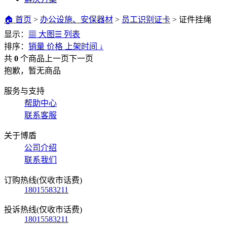
🏠 首页
>
办公设施、安保器材
>
员工识别证卡
>
证件挂绳
显示：
▦ 大图
☰ 列表
排序：
销量
价格
上架时间
↓
共
0
个商品
上一页
下一页
抱歉，暂无商品
服务与支持
帮助中心
联系客服
关于博盾
公司介绍
联系我们
订购热线(仅收市话费)
18015583211
投诉热线(仅收市话费)
18015583211