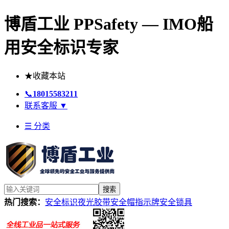
博盾工业 PPSafety — IMO船
用安全标识专家
★
收藏本站
📞
18015583211
联系客服
▼
☰ 分类
搜索
热门搜索：
安全标识
夜光胶带
安全帽
指示牌
安全锁具