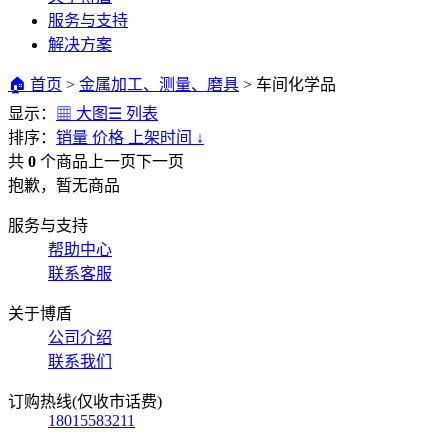
服务与支持
解决方案
🏠 首页
>
金属加工、测量、磨具
>
车间化学品
显示：
▦ 大图
☰ 列表
排序：
销量
价格
上架时间
↓
共
0
个商品
上一页
下一页
抱歉，暂无商品
服务与支持
帮助中心
联系客服
关于博盾
公司介绍
联系我们
订购热线(仅收市话费)
18015583211