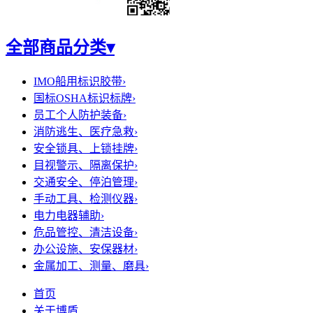
全部商品分类
▾
IMO船用标识胶带
›
国标OSHA标识标牌
›
员工个人防护装备
›
消防逃生、医疗急救
›
安全锁具、上锁挂牌
›
目视警示、隔离保护
›
交通安全、停泊管理
›
手动工具、检测仪器
›
电力电器辅助
›
危品管控、清洁设备
›
办公设施、安保器材
›
金属加工、测量、磨具
›
首页
关于博盾